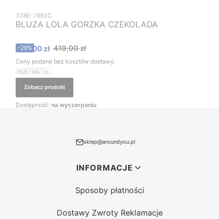
338E-7893C
BLUZA LOLA GORZKA CZEKOLADA
Cena promocyjna
419,00 zł
299,00 zł
-29%
Ceny podane bez kosztów dostawy.
XS/S
M/L
XL
Zobacz produkt
Dostępność:
na wyczerpaniu
sklep@aroundyou.pl
Linki w stopce
INFORMACJE
Sposoby płatności
Dostawy Zwroty Reklamacje