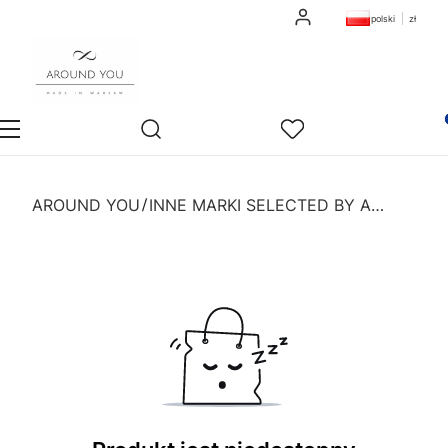
Zaloguj się
polski
zł
Otwórz wyszukiwarkę
Pro
Sklep
Szukaj
Ulubione
Ko
AROUND YOU
INNE MARKI SELECTED BY AROUND YOU