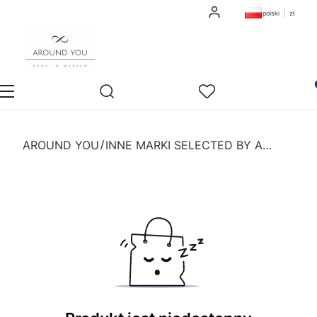
Zaloguj się
polski
zł
Otwórz wyszukiwarkę
Pro
Sklep
Szukaj
Ulubione
Ko
AROUND YOU
INNE MARKI SELECTED BY AROUND YOU