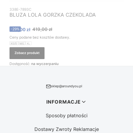
338E-7893C
BLUZA LOLA GORZKA CZEKOLADA
Cena promocyjna
419,00 zł
299,00 zł
-29%
Ceny podane bez kosztów dostawy.
XS/S
M/L
XL
Zobacz produkt
Dostępność:
na wyczerpaniu
sklep@aroundyou.pl
Linki w stopce
INFORMACJE
Sposoby płatności
Dostawy Zwroty Reklamacje