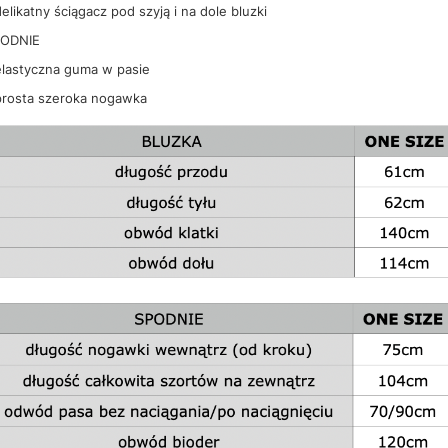
delikatny ściągacz pod szyją i na dole bluzki
ODNIE
elastyczna guma w pasie
prosta szeroka nogawka