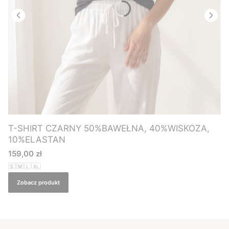
T-SHIRT CZARNY 50%BAWEŁNA, 40%WISKOZA,
10%ELASTAN
Cena
159,00 zł
S
M
L
XL
Zobacz produkt