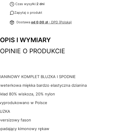
Czas wysyłki:
2 dni
Zapytaj o produkt
Dostawa
od 0,00 zł
- DPD (Polska)
OPIS I WYMIARY
OPINIE O PRODUKCIE
IANINOWY KOMPLET BLUZKA I SPODNIE
sweterkowa miękka bardzo elastyczna dzianina
skład 80% wiskoza, 20% nylon
wyprodukowano w Polsce
LUZKA
oversizowy fason
opadający kimonowy rękaw