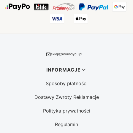
sklep@aroundyou.pl
Linki w stopce
INFORMACJE
Sposoby płatności
Dostawy Zwroty Reklamacje
Polityka prywatności
Regulamin