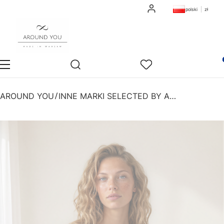
Zaloguj się
polski
zł
Otwórz wyszukiwarkę
Pro
Sklep
Szukaj
Ulubione
Ko
AROUND YOU
INNE MARKI SELECTED BY AROUND YOU