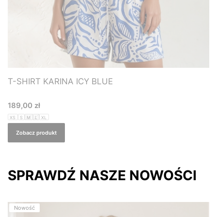
T-SHIRT KARINA ICY BLUE
Cena
189,00 zł
XS
S
M
L
XL
Zobacz produkt
SPRAWDŹ NASZE NOWOŚCI
Nowość