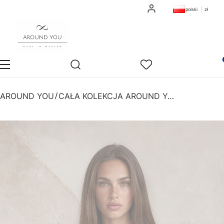
Zaloguj się
polski
zł
Otwórz wyszukiwarkę
Pro
Sklep
Szukaj
Ulubione
Ko
AROUND YOU
CAŁA KOLEKCJA AROUND YOU