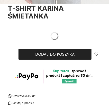
T-SHIRT KARINA
ŚMIETANKA
*
ROZMIAR
XS
S
M
L
XL
DODAJ DO KOSZYKA
Czas wysyłki:
2 dni
Zapytaj o produkt