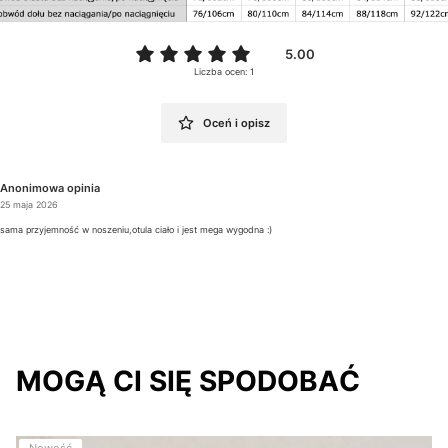
5.00
Liczba ocen: 1
Oceń i opisz
Anonimowa opinia
25 maja 2026
sama przyjemność w noszeniu,otula ciało i jest mega wygodna :)
MOGĄ CI SIĘ SPODOBAĆ