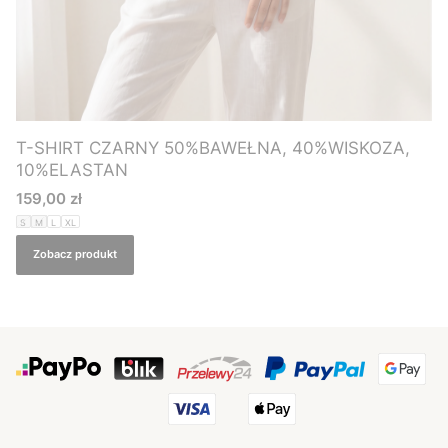
T-SHIRT CZARNY 50%BAWEŁNA, 40%WISKOZA,
10%ELASTAN
Cena
159,00 zł
S
M
L
XL
Zobacz produkt