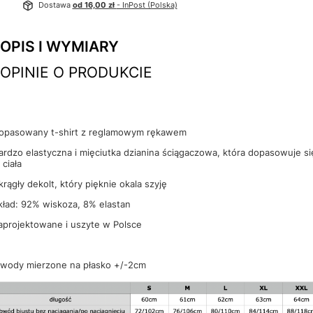
Dostawa
od 16,00 zł
- InPost (Polska)
OPIS I WYMIARY
OPINIE O PRODUKCIE
opasowany t-shirt z reglamowym rękawem
ardzo elastyczna i mięciutka dzianina ściągaczowa, która dopasowuje si
 ciała
krągły dekolt, który pięknie okala szyję
kład: 92% wiskoza, 8% elastan
aprojektowane i uszyte w Polsce
wody mierzone na płasko +/-2cm